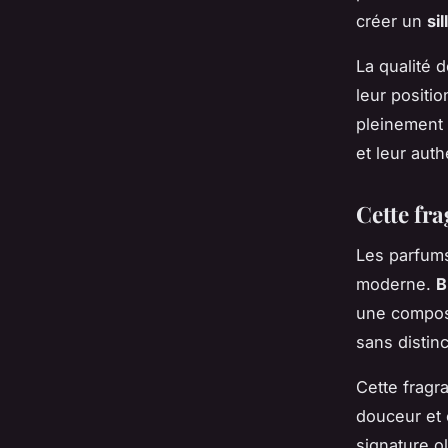
créer un
si
La qualité d
leur positi
pleinement 
et leur auth
Cette fra
Les parfums
moderne.
B
une composi
sans distin
Cette fragr
douceur et 
signature ol