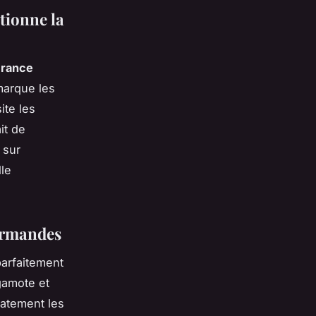
utionne la
France
marque les
ite les
it de
 sur
lle
ourmandes
arfaitement
gamote et
iatement les