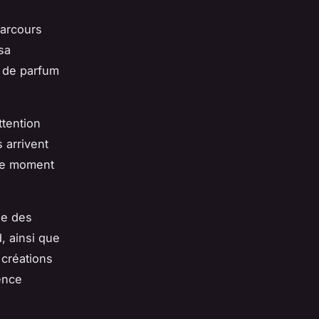
parcours
sa
 de parfum
attention
 arrivent
ble moment
se des
, ainsi que
 créations
ence