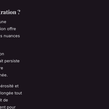
ration ?
 une
ion offre
des nuances
ion
it persiste
re
née.
érosité et
olongée tout
it de
ent pour