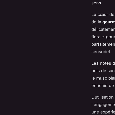
sens.
Le cœur de 
de la
gourm
délicatemen
florale-gou
parfaitement
sensoriel.
Les notes d
bois de san
le musc bla
enrichie de
L'utilisati
l'engageme
une expérie