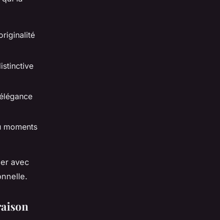
originalité
istinctive
 élégance
ou moments
ser avec
onnelle.
raison