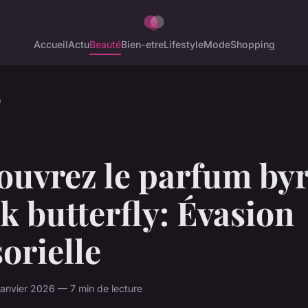
Accueil
Actu
Beauté
Bien-etre
Lifestyle
Mode
Shopping
é
ouvrez le parfum by
k butterfly: Évasion
orielle
anvier 2026 — 7 min de lecture