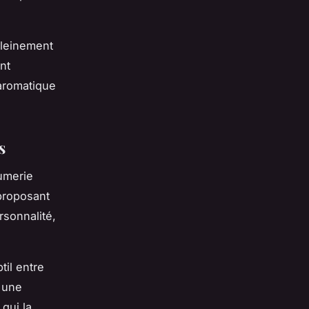
 pleinement
nt
 aromatique
s
umerie
proposant
sonnalité,
til entre
t une
 qui la