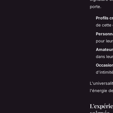
porte.
Profils c
de cette
Personna
pour leu
Amateur
dans leur
Occasion
d'intimit
L'universal
l'énergie d
L'expéri