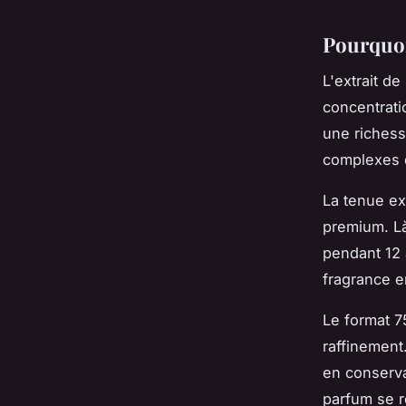
Pourquoi
L'extrait d
concentrati
une richess
complexes 
La tenue ex
premium. Là
pendant 12 
fragrance e
Le format 7
raffinement
en conserva
parfum se r