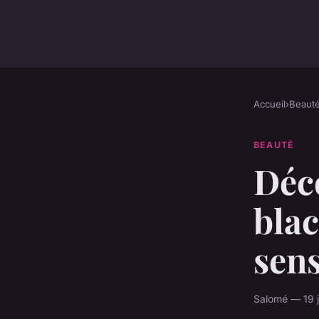
Accueil
›
Beaut
BEAUTÉ
Déc
blac
sens
Salomé — 19 j