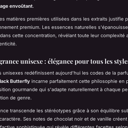
llage envoûtant
.
es matières premières utilisées dans les extraits justifie
onnement premium. Les essences naturelles s'épanouisse
dans cette concentration, révélant toute leur complexité
enticité.
grance unisexe : élégance pour tous les style
 unisexes redéfinissent aujourd'hui les codes de la parf
lack Butterfly
incarne parfaitement cette philosophie en 
tion gourmande qui s'adapte naturellement à chaque per
ction de genre.
ance transcende les stéréotypes grâce à son équilibre sub
caractère. Ses notes de chocolat noir et de vanille créen
factive sophistiquée qui révèle différentes facettes selon