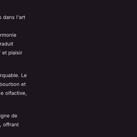
 dans l'art
armonie
raduit
 et plaisir
rquable. Le
e bourbon et
e olfactive,
.
oigne de
, offrant