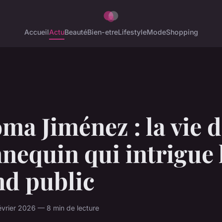
Accueil
Actu
Beauté
Bien-etre
Lifestyle
Mode
Shopping
ma Jiménez : la vie d
equin qui intrigue 
nd public
vrier 2026 — 8 min de lecture