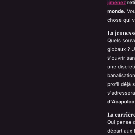
jiménez
reti
monde
. Vo
chose qui v
La jeuness
Quels souve
globaux ? U
s'ouvrir san
une discrét
banalisatio
profil déjà
s'adressera
d'Acapulco, 
La carrièr
Qui pense q
départ aux 