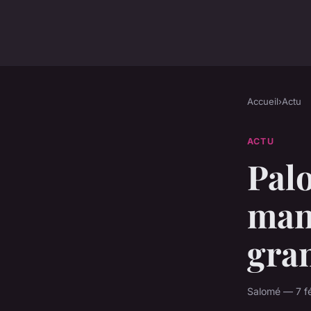
Accueil
›
Actu
ACTU
Palo
mann
gra
Salomé — 7 fé