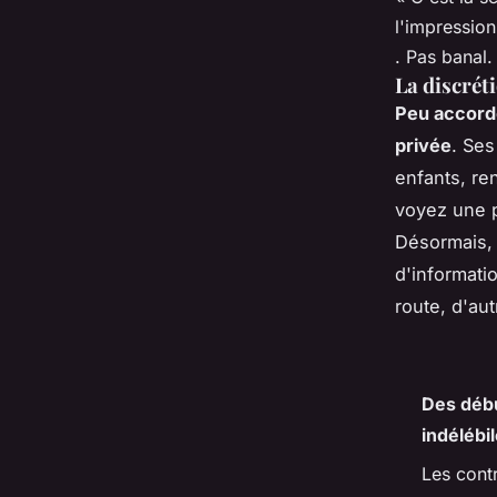
l'impression
. Pas banal.
La discréti
Peu accorde
privée
. Ses
enfants, re
voyez une pr
Désormais, 
d'informatio
route, d'aut
Des débu
indélébil
Les contr