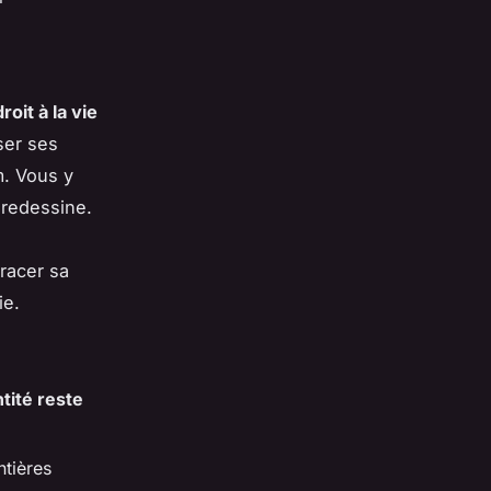
oit à la vie
ser ses
m.
Vous y
e redessine
.
tracer sa
ie.
tité reste
ntières