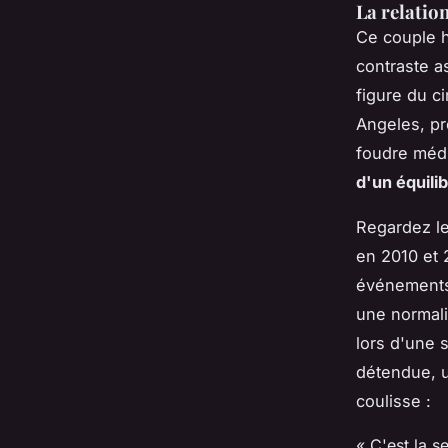
La relatio
Ce couple h
contraste a
figure du c
Angeles, pr
foudre méd
d'un équili
Regardez le
en 2010 et 
événements 
une normali
lors d'une 
détendue, un
coulisse :
« C'est la s