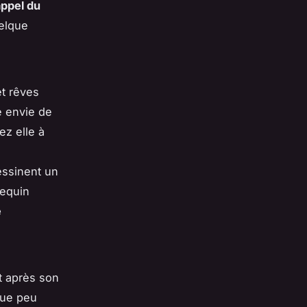
'appel du
uelque
et rêves
e envie de
ez elle à
essinent un
nequin
e
t après son
que peu