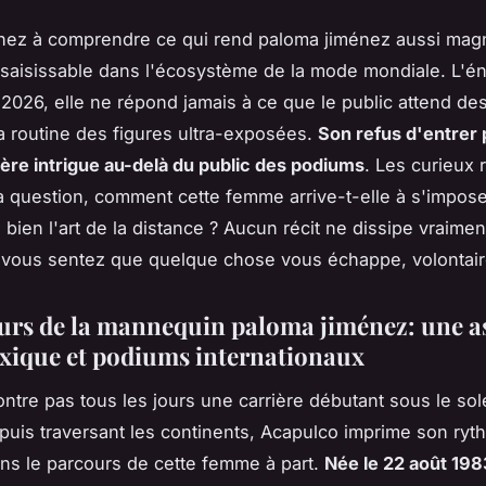
hez à comprendre ce qui rend paloma jiménez aussi mag
insaisissable dans l'écosystème de la mode mondiale. L'é
 2026, elle ne répond jamais à ce que le public attend des
la routine des figures ultra-exposées.
Son refus d'entrer
ière intrigue au-delà du public des podiums
. Les curieux 
a question, comment cette femme arrive-t-elle à s'impose
i bien l'art de la distance ? Aucun récit ne dissipe vraimen
 vous sentez que quelque chose vous échappe, volontai
urs de la mannequin paloma jiménez: une a
xique et podiums internationaux
ntre pas tous les jours une carrière débutant sous le sole
puis traversant les continents, Acapulco imprime son ryt
ns le parcours de cette femme à part.
Née le 22 août 19