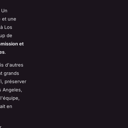
? Un
e et une
 à Los
oup de
smission et
ues
.
is d'autres
nt grands
i, préserver
os Angeles,
l'équipe,
ait en
r