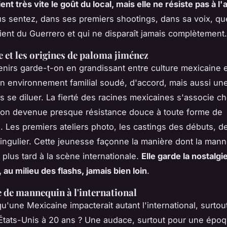
ent très vite le goût du local, mais elle ne résiste pas à l
us sentez, dans ses premiers shootings, dans sa voix, q
ient du Guerrero et qui ne disparaît jamais complètement.
e et les origines de paloma jiménez
nirs garde-t-on en grandissant entre culture mexicaine 
n environnement familial soudé, d'accord, mais aussi un
s se diluer.
La fierté des racines mexicaines s'associe ch
ion devenue presque résistance douce à toute forme de
n
. Les premiers ateliers photo, les castings des débuts, d
 singulier. Cette jeunesse façonne la manière dont la man
 plus tard à la scène internationale.
Elle garde la nostalgi
au milieu des flashs, jamais bien loin
.
e de mannequin à l'international
u'une Mexicaine impacterait autant l'international, surtou
États-Unis à 20 ans ? Une audace, surtout pour une épo