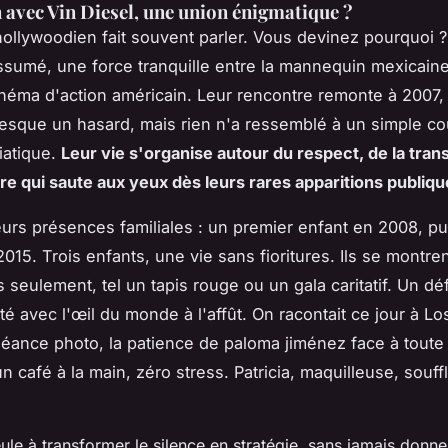
n avec Vin Diesel, une union énigmatique ?
ollywoodien fait souvent parler. Vous devinez pourquoi 
ssumé, une force tranquille entre la mannequin mexicain
inéma d'action américain. Leur rencontre remonte à 2007,
esque un hasard, mais rien n'a ressemblé à un simple c
iatique.
Leur vie s'organise autour du respect, de la tran
bre qui saute aux yeux dès leurs rares apparitions publiq
urs présences familiales : un premier enfant en 2008, pu
2015. Trois enfants, une vie sans fioritures. Ils se montre
seulement, tel un tapis rouge ou un gala caritatif. Un déf
té avec l'œil du monde à l'affût. On racontait ce jour à L
séance photo, la patience de paloma jiménez face à toute 
 café à la main, zéro stress. Patricia, maquilleuse, souffl
eule à transformer le silence en stratégie, sans jamais donne