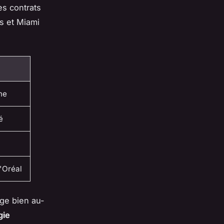
es contrats
s et Miami
ne
é
L'Oréal
ge bien au-
gie