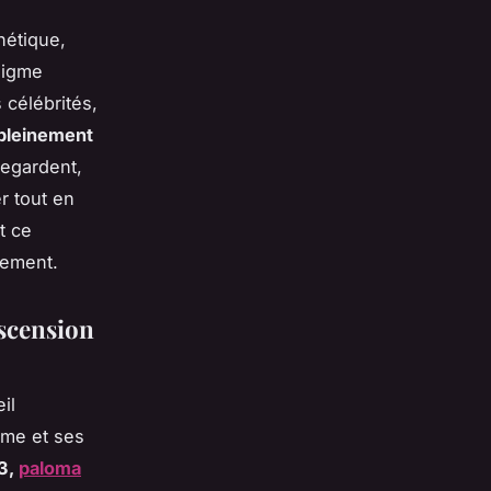
nétique,
nigme
 célébrités,
 pleinement
regardent,
r tout en
t ce
rement.
scension
il
hme et ses
83,
paloma