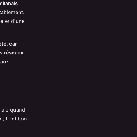
milanais
.
tablement.
te et d'une
té, car
es réseaux
faux
male quand
n, tient bon